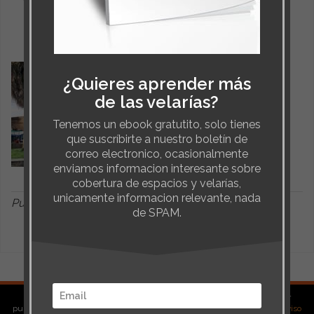
¿Quieres aprender más
de las velarías?
Tenemos un ebook gratutito, solo tienes
que suscríbirte a nuestro boletín de
correo electronico, ocasionalmente
enviamos informacion interesante sobre
cobertura de espacios y velarías,
unicamente informacion relevante, nada
Publicado en:
Noticias
de SPAM.
Copyright © 2026 · TENSO · El Material de este sitio web no puede ser
publicado, transmitido, reescrito, o redistribuido en ninguna forma.
Ver Aviso