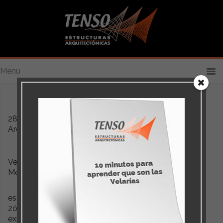
Velaria en Plaza Publica
28 septiembre, 2021
By
TENSO Estructuras
Arquitectónicas
Velaria instalada en el zócalo de Atlautla, Estado de
México.
esta velaria se instalo para cubrir el área publica del
zócalo para la realización de actos públicos,
exposiciones, eventos culturales etc.